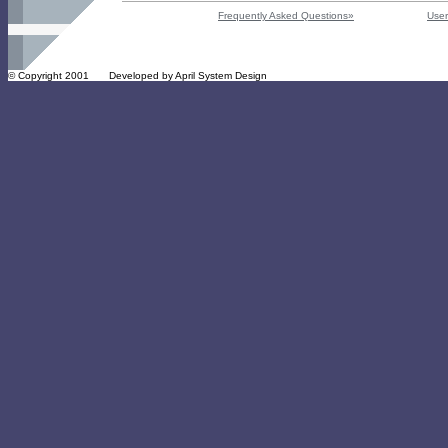
Frequently Asked Questions»
User
© Copyright 2001
Developed by April System Design