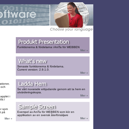
Funktionerna & fördelarna i AniTa för WEBBEN
Mer »
Senaste funktionerna & fördelarna.
Current version: 2.9.1.0.
Mer »
ationer,
- och
Se vårt nuvarade erbjudande genom att ta hem en
utvärderingskopia.
Mer »
applet i
AN /
er som
Exempel av AniTa för WEBBEN som kör en
t på
applikation av en svensk återförsäljare
Mer »
Mer »